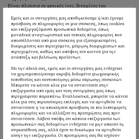
Είναι πλούσια σε φυτικές ίνες, βιταμίνες του
συμπλέγματος Β, μαγνήσιο
Εμείς και οι συνεργάτες μας αποθηκεύουμε ή/και έχουμε
και αντιοξειδωτικά συστατικά. Επιπλέον τα καρύδια,
πρόσβαση σε πληροφορίες σε μια συσκευή, όπως cookies
όπως και οι
και επεξεργαζόμαστε προσωπικά δεδομένα, όπως
μοναδικά αναγνωριστικά και τυπικές πληροφορίες που
περισσότεροι ξηροί καρποί, περιέχουν σημαντικές
αποστέλλονται από μια συσκευή για εξατομικευμένες
ποσότητες φυτικών
διαφημίσεις και περιεχόμενο, μέτρηση διαφημίσεων και
περιεχομένου, καθώς και απόψεις του κοινού για την
στερολών καθώς και μονοακόρεστων και
ανάπτυξη και βελτίωση προϊόντων.
πολυακόρεστων λιπαρών οξέων.
Με την άδειά σας, εμείς και οι συνεργάτες μας ενδέχεται
να χρησιμοποιήσουμε ακριβή δεδομένα γεωγραφικής
τοποθεσίας και ταυτοποίησης μέσω σάρωσης συσκευών.
Μπορείτε να κάνετε κλικ για να συναινέσετε στην
επεξεργασία από εμάς και τους συνεργάτες μας όπως
περιγράφεται παραπάνω. Εναλλακτικά, μπορείτε να κάνετε
κλικ για στις περισσότερες επιλογές και να αρνηθείτε να
ΚΑΤΗΓΟΡΙΕΣ ΞΗΡΩΝ ΚΑΡΠΩΝ
συναινέσετε ή να αποκτήσετε πρόσβαση σε πιο λεπτομερείς
πληροφορίες και να αλλάξετε τις προτιμήσεις σας πριν
συναινέσετε. Λάβετε υπόψη ότι κάποια επεξεργασία των
προσωπικών σας δεδομένων ενδέχεται να μην απαιτεί τη
συγκατάθεσή σας, αλλά έχετε το δικαίωμα να αρνηθείτε
αυτήν την επεξεργασία. Οι προτιμήσεις σας θα ισχύουν