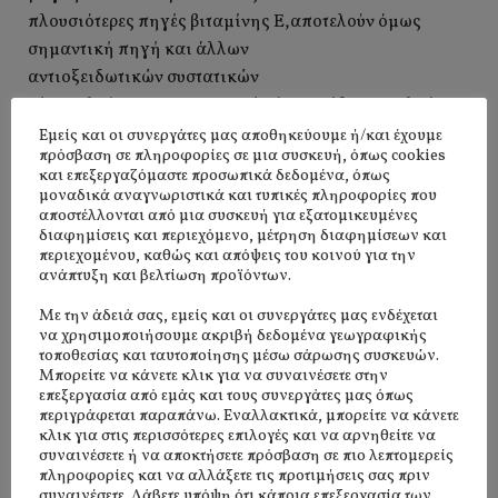
πλουσιότερες πηγές βιταμίνης Ε,αποτελούν όμως
σημαντική πηγή και άλλων
αντιοξειδωτικών συστατικών
Είναι πλούσια σε ιχνοστοιχεία όπως σίδηρο, χαλκό,
φώσφορο, ψευδάργυρο,
Εμείς και οι συνεργάτες μας αποθηκεύουμε ή/και έχουμε
πρόσβαση σε πληροφορίες σε μια συσκευή, όπως cookies
σε βιταμίνες, φυλλικό οξύ, βιταμίνη Β3, βιταμίνη Β1 και
και επεξεργαζόμαστε προσωπικά δεδομένα, όπως
βιταμίνη Β6,
μοναδικά αναγνωριστικά και τυπικές πληροφορίες που
αποστέλλονται από μια συσκευή για εξατομικευμένες
σε καλά λιπαρά όπως είναι τα ακόρεστα λιπαρά οξέα,
διαφημίσεις και περιεχόμενο, μέτρηση διαφημίσεων και
ενώ περιέχουν και
περιεχομένου, καθώς και απόψεις του κοινού για την
πρωτεΐνη.
ανάπτυξη και βελτίωση προϊόντων.
Λόγω της μεγάλης περιεκτικότητας τους σε ωμέγα-6
Με την άδειά σας, εμείς και οι συνεργάτες μας ενδέχεται
και ωμέγα-9 λιπαρά
να χρησιμοποιήσουμε ακριβή δεδομένα γεωγραφικής
οξέαδιαθέτουν ισχυρές αντιφλεγμονώδεις ιδιότητες
τοποθεσίας και ταυτοποίησης μέσω σάρωσης συσκευών.
Μπορείτε να κάνετε κλικ για να συναινέσετε στην
επεξεργασία από εμάς και τους συνεργάτες μας όπως
περιγράφεται παραπάνω. Εναλλακτικά, μπορείτε να κάνετε
κλικ για στις περισσότερες επιλογές και να αρνηθείτε να
συναινέσετε ή να αποκτήσετε πρόσβαση σε πιο λεπτομερείς
πληροφορίες και να αλλάξετε τις προτιμήσεις σας πριν
συναινέσετε. Λάβετε υπόψη ότι κάποια επεξεργασία των